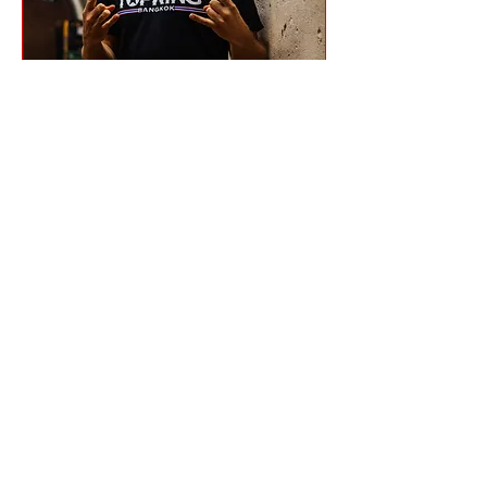
IVO DER BANDIT
Do., 17. Dez.
Mehr Infos
Info + Tickets