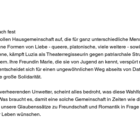
uch fest
vollen Hausgemeinschaft auf, die für ganz unterschiedliche Mens
 Formen von Liebe - queere, platonische, viele weitere - sowie 
ene, kämpft Luzia als Theaterregisseurin gegen patriarchale Str
n. Ihre Freundin Marle, die sie von Jugend an kennt, verspürt m
ntscheidet sich für einen ungewöhnlichen Weg abseits von Da
 große Solidarität.
verheerenden Unwetter, scheint alles bedroht, was diese Wahlf
Was braucht es, damit eine solche Gemeinschaft in Zeiten wie 
lt unsere Glaubenssätze zu Freundschaft und Romantik in Frage 
er Leben wünschen.