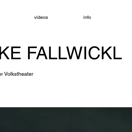
videos
info
KE FALLWICKL
 Volkstheater