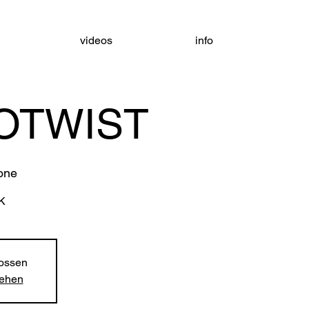
videos
info
OTWIST
one
K
ossen
sehen