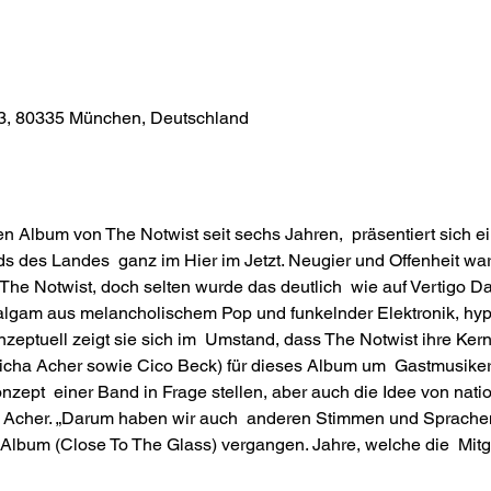
43, 80335 München, Deutschland
en Album von The Notwist seit sechs Jahren,  präsentiert sich e
 des Landes  ganz im Hier im Jetzt. Neugier und Offenheit wa
 The Notwist, doch selten wurde das deutlich  wie auf Vertigo Da
malgam aus melancholischem Pop und funkelnder Elektronik, hyp
eptuell zeigt sie sich im  Umstand, dass The Notwist ihre Ker
cha Acher sowie Cico Beck) für dieses Album um  Gastmusiker*
zept  einer Band in Frage stellen, aber auch die Idee von natio
us Acher. „Darum haben wir auch  anderen Stimmen und Sprach
n Album (Close To The Glass) vergangen. Jahre, welche die  Mitg