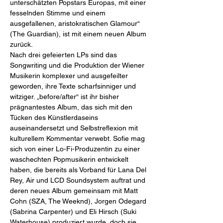
unterschätzten Popstars Europas, mit einer 
fesselnden Stimme und einem 
ausgefallenen, aristokratischen Glamour“ 
(The Guardian), ist mit einem neuen Album 
zurück.
Nach drei gefeierten LPs sind das 
Songwriting und die Produktion der Wiener 
Musikerin komplexer und ausgefeilter 
geworden, ihre Texte scharfsinniger und 
witziger. „before/after“ ist ihr bisher 
prägnantestes Album, das sich mit den 
Tücken des Künstlerdaseins 
auseinandersetzt und Selbstreflexion mit 
kulturellem Kommentar verwebt. Sofie mag 
sich von einer Lo-Fi-Produzentin zu einer 
waschechten Popmusikerin entwickelt 
haben, die bereits als Vorband für Lana Del 
Rey, Air und LCD Soundsystem auftrat und 
deren neues Album gemeinsam mit Matt 
Cohn (SZA, The Weeknd), Jorgen Odegard 
(Sabrina Carpenter) und Eli Hirsch (Suki 
Waterhouse) produziert wurde, doch sie 