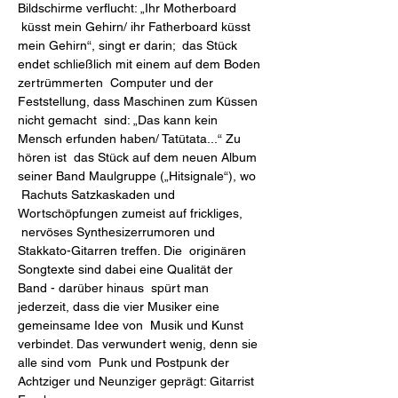
Bildschirme verflucht: „Ihr Motherboard 
 küsst mein Gehirn/ ihr Fatherboard küsst 
mein Gehirn“, singt er darin;  das Stück 
endet schließlich mit einem auf dem Boden 
zertrümmerten  Computer und der 
Feststellung, dass Maschinen zum Küssen 
nicht gemacht  sind: „Das kann kein 
Mensch erfunden haben/ Tatütata...“ Zu 
hören ist  das Stück auf dem neuen Album 
seiner Band Maulgruppe („Hitsignale“), wo 
 Rachuts Satzkaskaden und 
Wortschöpfungen zumeist auf frickliges, 
 nervöses Synthesizerrumoren und 
Stakkato-Gitarren treffen. Die  originären 
Songtexte sind dabei eine Qualität der 
Band - darüber hinaus  spürt man 
jederzeit, dass die vier Musiker eine 
gemeinsame Idee von  Musik und Kunst 
verbindet. Das verwundert wenig, denn sie 
alle sind vom  Punk und Postpunk der 
Achtziger und Neunziger geprägt: Gitarrist 