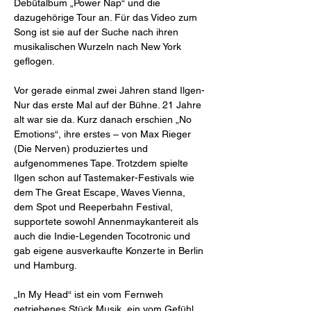
Debütalbum „Power Nap“ und die 
dazugehörige Tour an. Für das Video zum 
Song ist sie auf der Suche nach ihren 
musikalischen Wurzeln nach New York 
Vor gerade einmal zwei Jahren stand Ilgen-
Nur das erste Mal auf der Bühne. 21 Jahre 
alt war sie da. Kurz danach erschien „No 
Emotions“, ihre erstes – von Max Rieger 
(Die Nerven) produziertes und 
aufgenommenes Tape. Trotzdem spielte 
Ilgen schon auf Tastemaker-Festivals wie 
dem The Great Escape, Waves Vienna, 
dem Spot und Reeperbahn Festival, 
supportete sowohl Annenmaykantereit als 
auch die Indie-Legenden Tocotronic und 
gab eigene ausverkaufte Konzerte in Berlin 
„In My Head“ ist ein vom Fernweh 
getriebenes Stück Musik, ein vom Gefühl 